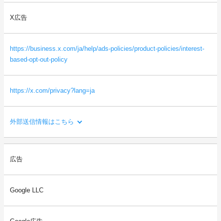
ス、画面解像度など）
・本サイトを閲覧した端末の識別情報（識別子など）
X広告
・閲覧したページに関する情報（URL、閲覧日時、ページタイト
ルなど）
・本サイトの直前に閲覧したサイトのURL（リファラー情報）
https://business.x.com/ja/help/ads-policies/product-policies/interest-
等
based-opt-out-policy
https://x.com/privacy?lang=ja
外部送信情報はこちら
利用目的：
広告
ご利用者様の閲覧状況をもとに、ご利用者様の関心・嗜好にあわ
せた広告を配信するため。
Google LLC
送信される利用者情報：
・本サイトを閲覧した端末の情報（OS、ブラウザ情報、IPアドレ
ス、画面解像度など）