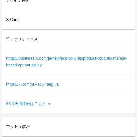
アクセス解析
ご利用者様の利用環境やエラーを収集と分析を行い、サービスの
改修・改善に役立てるため。
X Corp.
送信される利用者情報：
・本サイトを閲覧した端末の情報（OS、ブラウザ情報、IPアドレ
ス、画面解像度など）
X アナリティクス
・本サイトを閲覧した端末の識別情報（識別子など）
・閲覧したページに関する情報（URL、閲覧日時、ページタイト
ルなど）
https://business.x.com/ja/help/ads-policies/product-policies/interest-
等
based-opt-out-policy
https://x.com/privacy?lang=ja
外部送信情報はこちら
利用目的：
アクセス解析
サイトの利用状況を分析し、サービスの改善に役立てるため。