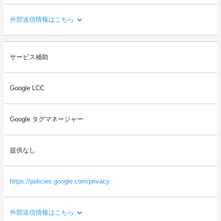
外部送信情報はこちら
利用目的：
サービス補助
Xへのシェアや「いいね」等を行う機能や、会員登録・ログイン
のためのアカウント連携を提供するため。
Google LCC
送信される利用者情報：
・本サイトを閲覧した端末の情報（OS、ブラウザ情報、IPアドレ
ス、画面解像度など）
Google タグマネージャー
・本サイトを閲覧した端末の識別情報（識別子など）
・閲覧したページに関する情報（URL、閲覧日時、ページタイト
ルなど）
提供なし
・本サイトの直前に閲覧したサイトのURL（リファラー情報）
等
https://policies.google.com/privacy
外部送信情報はこちら