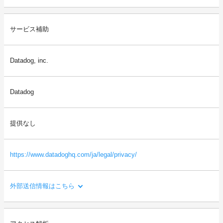
利用目的：
サービス補助
外部送信に使用するタグの設置・管理を行うため。
送信される利用者情報：
Datadog, inc.
・本サイトを閲覧した端末の情報（OS、ブラウザ情報、IPアドレ
ス、画面解像度など）
・本サイトを閲覧した端末の識別情報（識別子など）
Datadog
・閲覧したページに関する情報（URL、閲覧日時、ページタイト
ルなど）
・本サイトの直前に閲覧したサイトのURL（リファラー情報）
提供なし
等
https://www.datadoghq.com/ja/legal/privacy/
外部送信情報はこちら
利用目的：