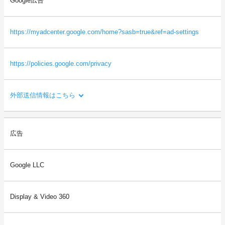
Google広告
・本サイトを閲覧した端末の識別情報（識別子など）
・閲覧したページに関する情報（URL、閲覧日時、ページタイト
ルなど）
https://myadcenter.google.com/home?sasb=true&ref=ad-settings
・本サイトの直前に閲覧したサイトのURL（リファラー情報）
等
https://policies.google.com/privacy
外部送信情報はこちら
利用目的：
広告
ご利用者様の閲覧状況をもとに、ご利用者様の関心・嗜好にあわ
せた広告を配信するため。
Google LLC
送信される利用者情報：
・本サイトを閲覧した端末の情報（OS、ブラウザ情報、IPアドレ
ス、画面解像度など）
Display & Video 360
・本サイトを閲覧した端末の識別情報（識別子など）
・閲覧したページに関する情報（URL、閲覧日時、ページタイト