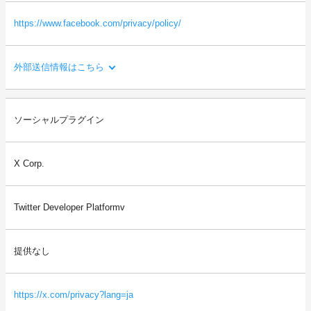
https://www.facebook.com/privacy/policy/
外部送信情報はこちら
利用目的：
ソーシャルプラグイン
Facebookへのシェアや「いいね！」等を行う機能や、会員登録・
ログインのためのアカウント連携を提供するため。
X Corp.
送信される利用者情報：
・本サイトを閲覧した端末の情報（OS、ブラウザ情報、IPアドレ
ス、画面解像度など）
Twitter Developer Platformv
・本サイトを閲覧した端末の識別情報（識別子など）
・閲覧したページに関する情報（URL、閲覧日時、ページタイト
ルなど）
提供なし
・本サイトの直前に閲覧したサイトのURL（リファラー情報）
等
https://x.com/privacy?lang=ja