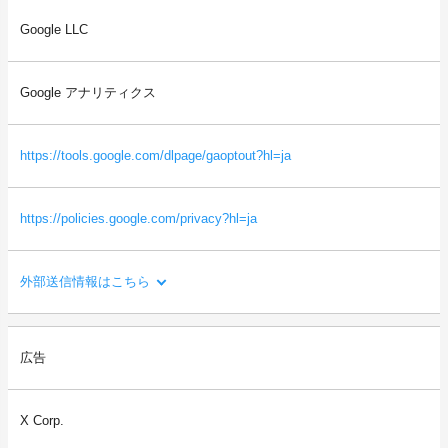
送信される利用者情報：
Google LLC
・本サイトを閲覧した端末の情報（OS、ブラウザ情報、IPアドレ
ス、画面解像度など）
・本サイトを閲覧した端末の識別情報（識別子など）
Google アナリティクス
・閲覧したページに関する情報（URL、閲覧日時、ページタイト
ルなど）
・本サイトの直前に閲覧したサイトのURL（リファラー情報）
https://tools.google.com/dlpage/gaoptout?hl=ja
等
https://policies.google.com/privacy?hl=ja
外部送信情報はこちら
利用目的：
広告
サイトの利用状況を分析し、サービスの改善に役立てるため。
送信される利用者情報：
X Corp.
・本サイトを閲覧した端末の情報（OS、ブラウザ情報、IPアドレ