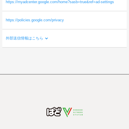
ルなど）
https://myadcenter.google.com/home?sasb=true&ref=ad-settings
・本サイトの直前に閲覧したサイトのURL（リファラー情報）
等
https://policies.google.com/privacy
外部送信情報はこちら
利用目的：
ご利用者様の閲覧状況をもとに、ご利用者様の関心・嗜好にあわ
せた広告を配信するため。
送信される利用者情報：
・本サイトを閲覧した端末の情報（OS、ブラウザ情報、IPアドレ
ス、画面解像度など）
・本サイトを閲覧した端末の識別情報（識別子など）
・閲覧したページに関する情報（URL、閲覧日時、ページタイト
ルなど）
・本サイトの直前に閲覧したサイトのURL（リファラー情報）
等