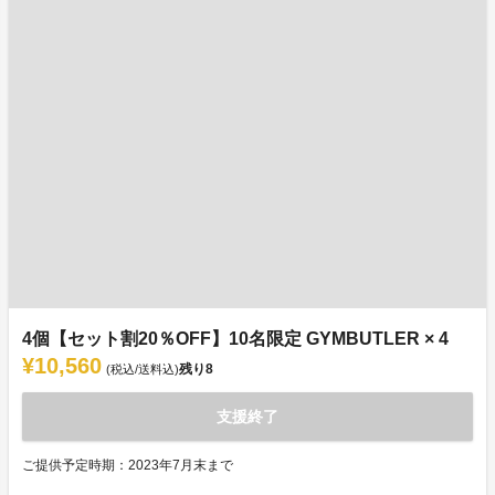
4個【セット割20％OFF】10名限定 GYMBUTLER × 4
¥10,560
残り
8
(税込/送料込)
支援終了
ご提供予定時期：2023年7月末まで