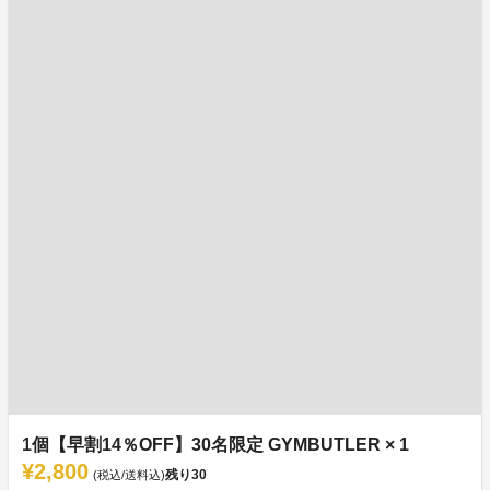
1個【早割14％OFF】30名限定 GYMBUTLER × 1
¥2,800
残り
30
(税込/送料込)