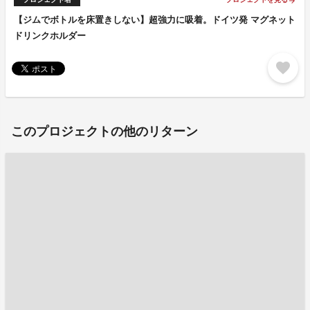
arrow_forward
【ジムでボトルを床置きしない】超強力に吸着。ドイツ発 マグネット
ドリンクホルダー
favorite
このプロジェクトの他のリターン