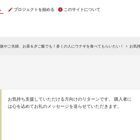
プロジェクトを始める
このサイトについて
族やご夫婦、お昼＆夕ご飯でも！多くの人にウナギを食べてもらいたい！
お気
chevron_right
お気持ち支援していただける方向けのリターンです。 購入者に
は心を込めてお礼のメッセージを送らせていただきます。