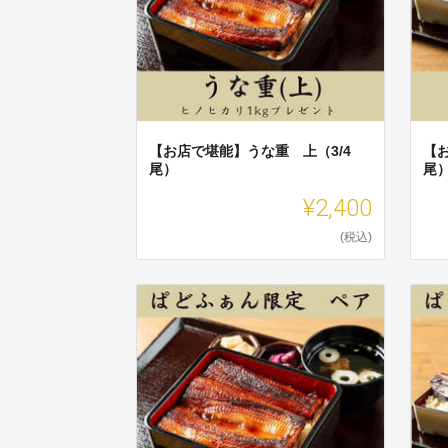
【お店で堪能】うな重 上（3/4
【
尾）
尾
¥2,400
(税込)