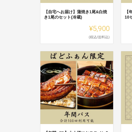
【自宅へお届け】蒲焼き1尾&白焼
【
き1尾のセット(冷蔵)
1
¥5,900
(税込/送料込)