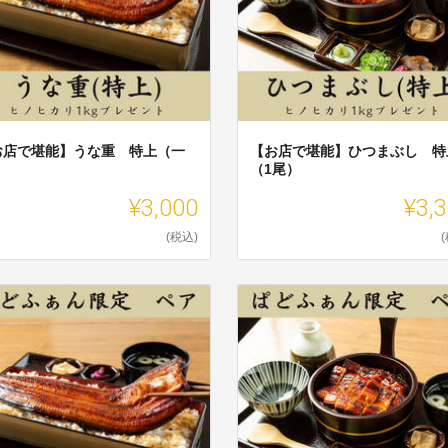
お店で堪能】うな重 特上（一
【お店で堪能】ひつまぶし 特
）
（1尾）
¥3,000
¥3,
(税込)