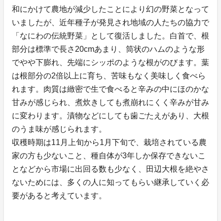
和にかけて農地が減少したことにより幻の野菜となって
いましたが、近年種⼦が発⾒され地域の⼈たちの協⼒で
「なにわの伝統野菜」として復活しました。⽩⾸で、根
部分は標準で⻑さ20cmあまり、筒状のハムのような形
でやや下膨れ、先端にシッポのような根がのびます。葉
は根部分の2倍以上に育ち、苦味もなく美味しく食べら
れます。⾁質は緻密で⽣で⾷べると⾟みの中にほのかな
⽢みが感じられ、煮炊きしても煮崩れにくく⾟みが⽢み
に変わります。漬物などにしても⻭ごたえがあり、⼤根
のうま味が感じられます。
収穫時期は11月上旬から1月下旬で、栽培されている農
家の方も少ないこと、種自体が3年しか保存できないこ
となどから市場に出回る数も少なく、田辺大根を絶やさ
ないためには、多くの人に知ってもらい継承していく必
要があると考えています。