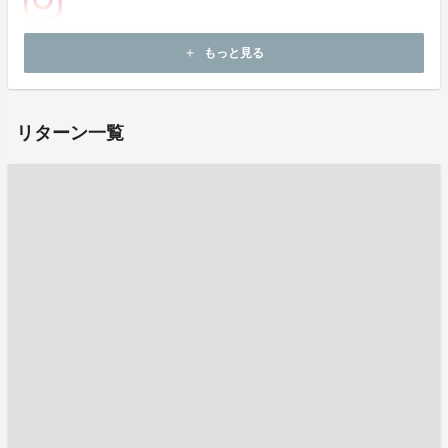
ホームページ：
https://tandai.jonan.jp/
もっと見る
add
お問い合わせ：
k-nakatsu@jonan.ac.jp
リターン一覧