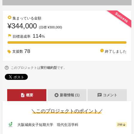
Success
stars
集まっている金額
¥344,000
(目標 ¥300,000)
114
flag
目標達成率
%
78
watch_later
支援数
終了しました
このプロジェクトは
実行確約型
です。
description
stars
chat
概要
新着情報 (1)
コメント
＼このプロジェクトのポイント／
大阪城南女子短期大学 現代生活学科
arrow_downward
詳細