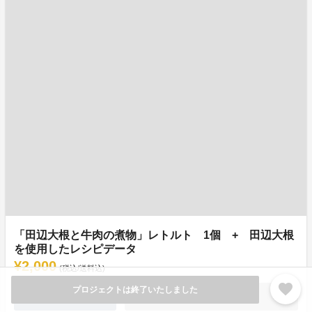
「田辺大根と牛肉の煮物」レトルト 1個 + 田辺大根
を使用したレシピデータ
¥2,000
(税込/送料込)
favorite
プロジェクトは終了いたしました
詳細を見る
支援終了