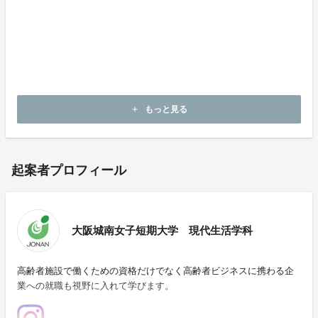
本学卒業生が考案した「田辺大根と牛肉の煮物」。
あったかごはんにぴったりの、甘辛味のおそうざい風の
煮物です。
レトルト商品のため、長期保存ができ食べたいときに田
辺大根を食べることができます。
もっと見る
add
起案者プロフィール
大阪城南女子短期大学 現代生活学科
高齢者施設で働くための資格だけでなく高齢者ビジネスに携わる企
業への就職も視野に入れて学びます。