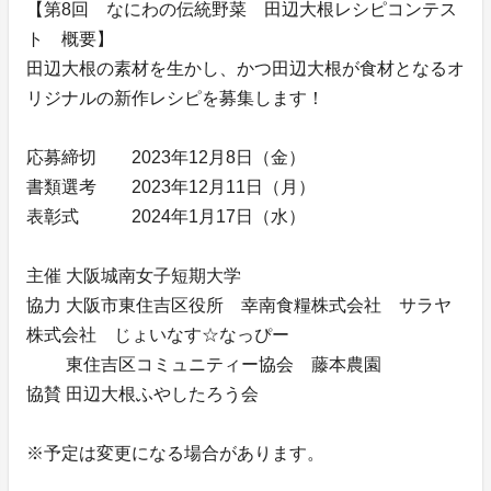
【第8回 なにわの伝統野菜 田辺大根レシピコンテス
ト 概要】
⽥辺⼤根の素材を⽣かし、かつ⽥辺⼤根が⾷材となるオ
リジナルの新作レシピを募集します！
応募締切 2023年12月8日（金）
書類選考 2023年12月11日（月）
表彰式 2024年1月17日（水）
主催 ⼤阪城南⼥⼦短期⼤学
協⼒ ⼤阪市東住吉区役所 幸南食糧株式会社 サラヤ
株式会社 じょいなす☆なっぴー
東住吉区コミュニティー協会 藤本農園
協賛 ⽥辺⼤根ふやしたろう会
※予定は変更になる場合があります。