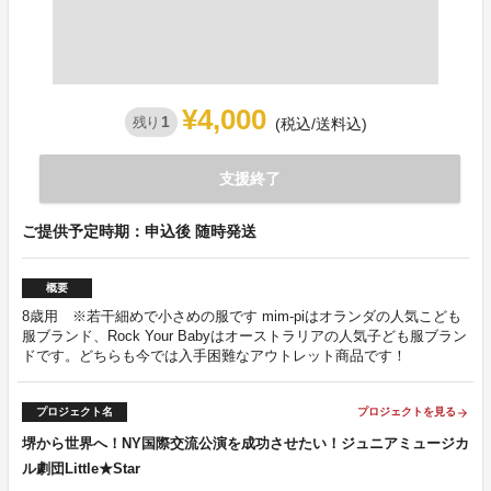
¥4,000
1
残り
(税込/送料込)
支援終了
ご提供予定時期：申込後 随時発送
概要
8歳用 ※若干細めで小さめの服です mim-piはオランダの人気こども
服ブランド、Rock Your Babyはオーストラリアの人気子ども服ブラン
ドです。どちらも今では入手困難なアウトレット商品です！
プロジェクト名
プロジェクトを見る
arrow_forward
堺から世界へ！NY国際交流公演を成功させたい！ジュニアミュージカ
ル劇団Little★Star