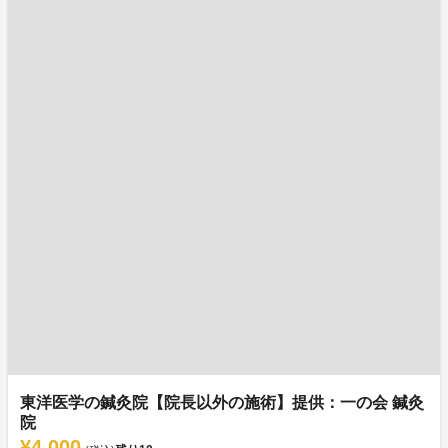
東洋医学の鍼灸院【院長以外の施術】提供：一の会 鍼灸
院
¥4,000