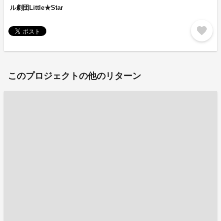
ル劇団Little★Star
favorite
このプロジェクトの他のリターン