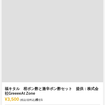
福キタル 柑ポン酢と激辛ポン酢セット 提供：株式会
社GreeeeAt Zone
¥3,500
残り
1
(税込/送料込)