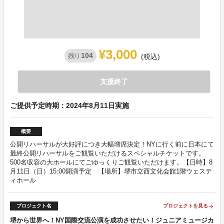
¥3,000
104
残り
(税込)
支援終了
ご提供予定時期：2024年8月11日実施
概要
公開リハーサルが大好評につき大幅増席決定！NYに行く前に日本にて
最終公開リハーサルをご観覧いただけるスペシャルチケットです。
500名収容の大ホールにてごゆっくりご観覧いただけます。【日時】8
月11日（日）15:00開演予定 【場所】堺市立西文化会館1階ウェステ
ィホール
プロジェクト名
プロジェクトを見る
arrow_forward
堺から世界へ！NY国際交流公演を成功させたい！ジュニアミュージカ