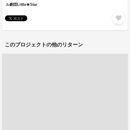
ル劇団Little★Star
favorite
このプロジェクトの他のリターン