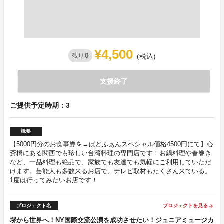
¥4,500
0
残り
(税込)
支援終了
ご提供予定時期：3
概要
【5000円分のお食事券を→ぱどふぁんスペシャル価格4500円にて】心
斎橋にある関西でも珍しい台湾料理の専門店です！お鍋料理や春巻き
など、一品料理も絶品で、家族でも友達でも気軽にご利用していただ
けます。芸能人も多数来るお店で、テレビ取材もたくさん来ている。
1度は行ってみたいお店です！
プロジェクト名
プロジェクトを見る
arrow_forward
堺から世界へ！NY国際交流公演を成功させたい！ジュニアミュージカ